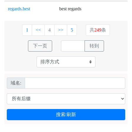
regards.best
best regards
1
<<
4
>>
5
共
249
条
域名: