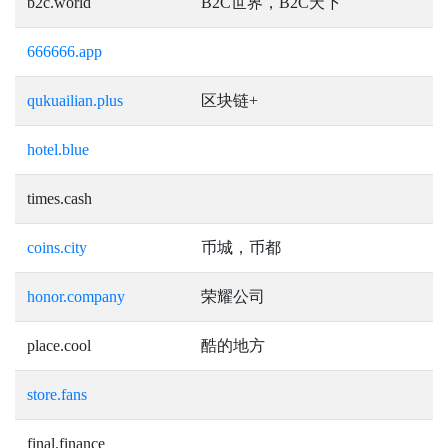
b2c.world
B2C世界，B2C天下
666666.app
qukuailian.plus
区块链+
hotel.blue
times.cash
coins.city
币城，币都
honor.company
荣耀公司
place.cool
酷的地方
store.fans
final.finance